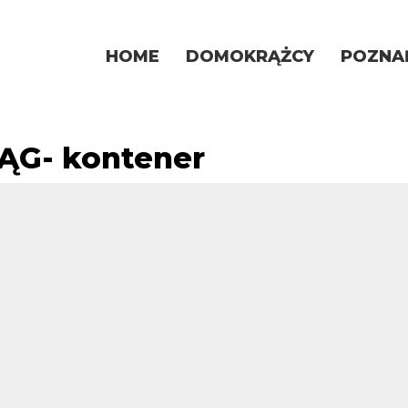
HOME
DOMOKRĄŻCY
POZNA
G- kontener