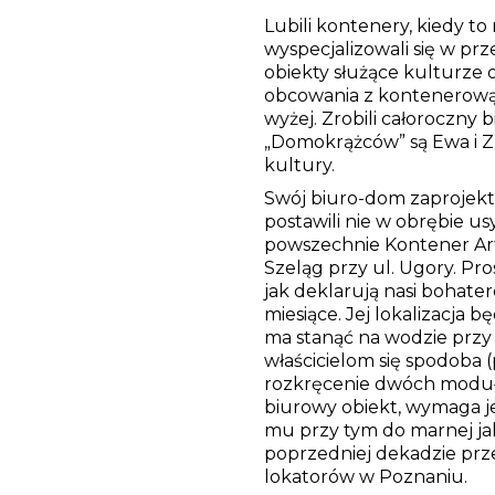
Lubili kontenery, kiedy to
wyspecjalizowali się w prz
obiekty służące kulturze o
obcowania z kontenerową 
wyżej. Zrobili całoroczny
„Domokrążców” są Ewa i Zb
kultury.
Swój biuro-dom zaprojek
postawili nie w obrębie 
powszechnie Kontener Art
Szeląg przy ul. Ugory. Pro
jak deklarują nasi bohate
miesiące. Jej lokalizacja 
ma stanąć na wodzie przy 
właścicielom się spodoba
rozkręcenie dwóch moduł
biurowy obiekt, wymaga je
mu przy tym do marnej ja
poprzedniej dekadzie prz
lokatorów w Poznaniu.