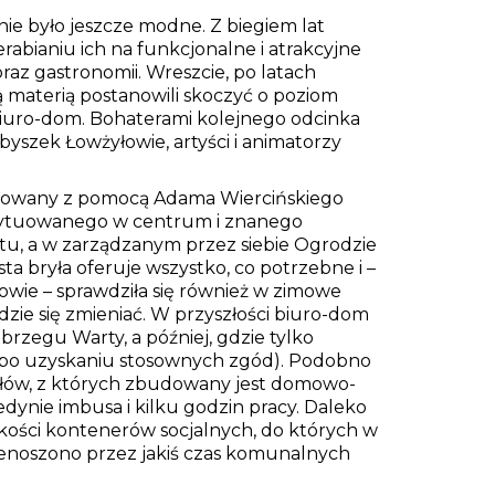
 nie było jeszcze modne. Z biegiem lat
erabianiu ich na funkcjonalne i atrakcyjne
raz gastronomii. Wreszcie, po latach
materią postanowili skoczyć o poziom
 biuro-dom. Bohaterami kolejnego odcinka
yszek Łowżyłowie, artyści i animatorzy
towany z pomocą Adama Wiercińskiego
usytuowanego w centrum i znanego
u, a w zarządzanym przez siebie Ogrodzie
sta bryła oferuje wszystko, co potrzebne i –
rowie – sprawdziła się również w zimowe
będzie się zmieniać. W przyszłości biuro-dom
brzegu Warty, a później, gdzie tylko
 (po uzyskaniu stosownych zgód). Podobno
ów, z których zbudowany jest domowo-
dynie imbusa i kilku godzin pracy. Daleko
kości kontenerów socjalnych, do których w
enoszono przez jakiś czas komunalnych