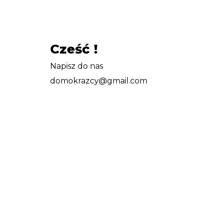
Cześć !
Napisz do nas
domokrazcy@gmail.com