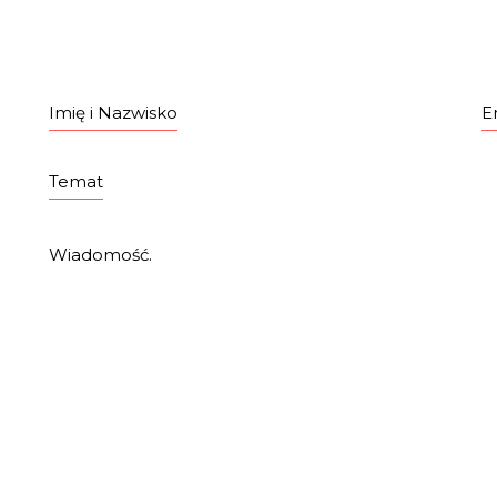
HOME
DOMOKRĄŻCY
POZNA
Imię i Nazwisko
E
Temat
Wiadomość.