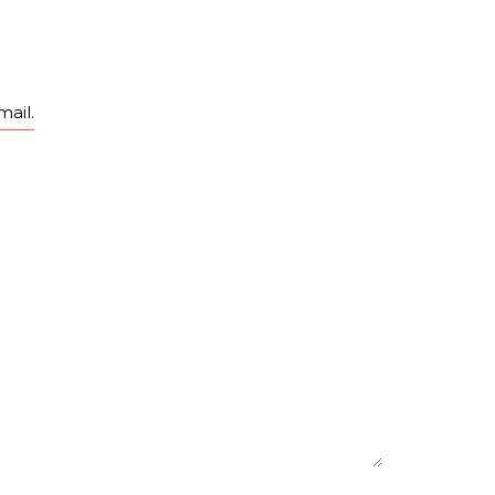
Ń- BRNO
WARSZAWA- BERLIN
KONTAKT
mail.