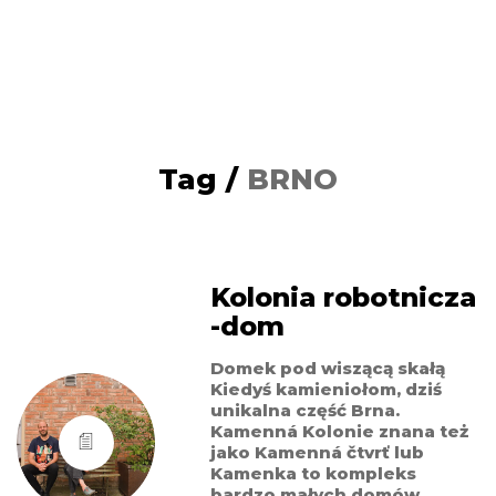
Tag /
BRNO
Kolonia robotnicza
-dom
Domek pod wiszącą skałą
Kiedyś kamieniołom, dziś
unikalna część Brna.
Kamenná Kolonie znana też
jako Kamenná čtvrť lub
Kamenka to kompleks
bardzo małych domów